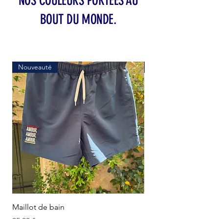
NOS COULEURS PORTÉES AU
BOUT DU MONDE.
Nouveauté
Nouveauté
Maillot de bain
Bonnet Gris